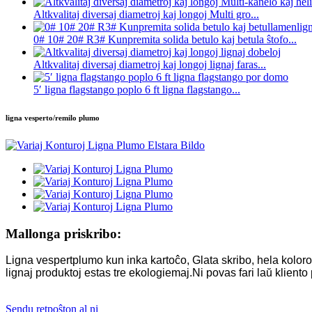
Altkvalitaj diversaj diametroj kaj longoj Multi gro...
0# 10# 20# R3# Kunpremita solida betulo kaj betula ŝtofo...
Altkvalitaj diversaj diametroj kaj longoj lignaj faras...
5′ ligna flagstango poplo 6 ft ligna flagstango...
ligna vesperto/remilo plumo
Mallonga priskribo:
Ligna vespertplumo kun inka kartoĉo, Glata skribo, hela koloro
lignaj produktoj estas tre ekologiemaj.Ni povas fari laŭ kliento
Sendu retpoŝton al ni