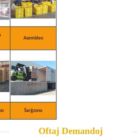
a
Asembleo
no
Ŝarĝzono
Oftaj Demandoj