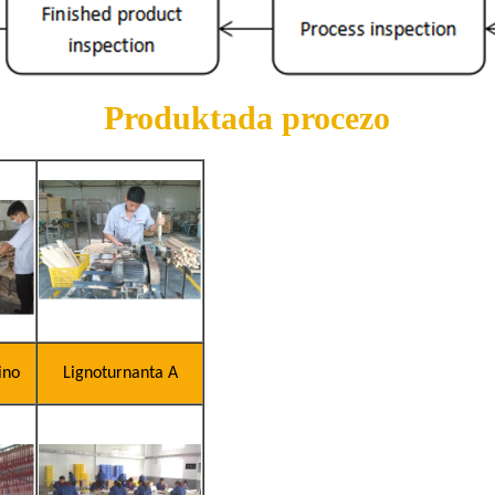
Produktada procezo
ino
Lignoturnanta A