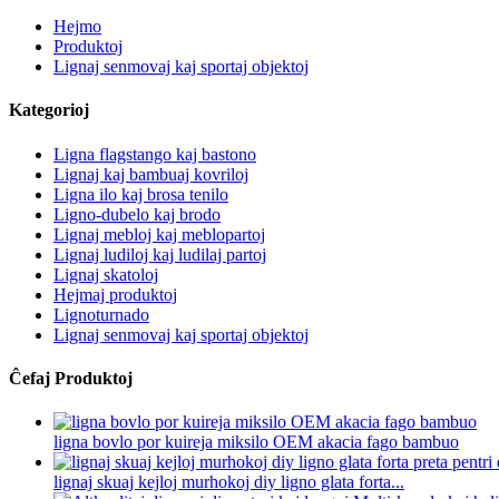
Hejmo
Produktoj
Lignaj senmovaj kaj sportaj objektoj
Kategorioj
Ligna flagstango kaj bastono
Lignaj kaj bambuaj kovriloj
Ligna ilo kaj brosa tenilo
Ligno-dubelo kaj brodo
Lignaj mebloj kaj meblopartoj
Lignaj ludiloj kaj ludilaj partoj
Lignaj skatoloj
Hejmaj produktoj
Lignoturnado
Lignaj senmovaj kaj sportaj objektoj
Ĉefaj Produktoj
ligna bovlo por kuireja miksilo OEM akacia fago bambuo
lignaj skuaj kejloj murhokoj diy ligno glata forta...