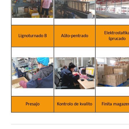
Elektrostatik
Lignoturnado B
Aŭto-pentrado
ŝprucado
Presaĵo
Kontrolo de kvalito
Finita magaze