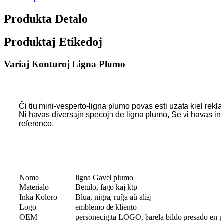
Produkta Detalo
Produktaj Etikedoj
Variaj Konturoj Ligna Plumo
Ĉi tiu mini-vesperto-ligna plumo povas esti uzata kiel rekl
Ni havas diversajn specojn de ligna plumo, Se vi havas inter
referenco.
Nomo
ligna Gavel plumo
Materialo
Betulo, fago kaj ktp
Inka Koloro
Blua, nigra, ruĝa aŭ aliaj
Logo
emblemo de kliento
OEM
personecigita LOGO, barela bildo presado en