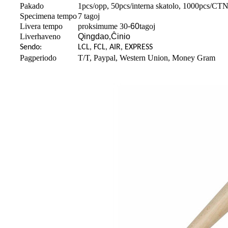
Pakado
1pcs/opp, 50pcs/interna skatolo, 1000pcs/CT
Specimena tempo
7 tagoj
Livera tempo
proksimume 30
-60
tagoj
Liverhaveno
Qingdao
,
Ĉinio
Sendo:
LCL, FCL, AIR, EXPRESS
Pagperiodo
T/T, Paypal, Western Union, Money Gram