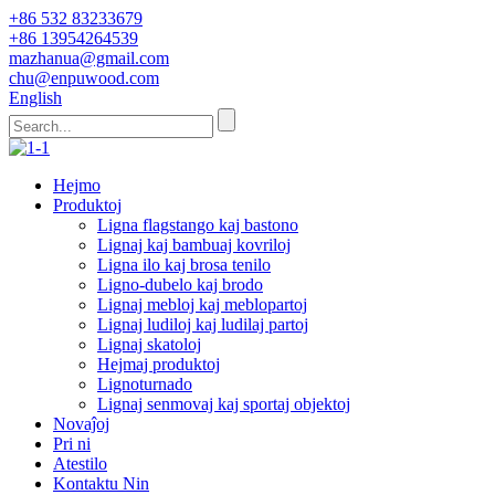
+86 532 83233679
+86 13954264539
mazhanua@gmail.com
chu@enpuwood.com
English
Hejmo
Produktoj
Ligna flagstango kaj bastono
Lignaj kaj bambuaj kovriloj
Ligna ilo kaj brosa tenilo
Ligno-dubelo kaj brodo
Lignaj mebloj kaj meblopartoj
Lignaj ludiloj kaj ludilaj partoj
Lignaj skatoloj
Hejmaj produktoj
Lignoturnado
Lignaj senmovaj kaj sportaj objektoj
Novaĵoj
Pri ni
Atestilo
Kontaktu Nin