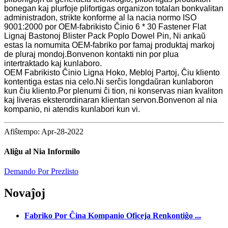
bonegan kaj plurfoje plifortigas organizon totalan bonkvalitan
administradon, strikte konforme al la nacia normo ISO
9001:2000 por OEM-fabrikisto Ĉinio 6 * 30 Fastener Flat
Lignaj Bastonoj Blister Pack Poplo Dowel Pin, Ni ankaŭ
estas la nomumita OEM-fabriko por famaj produktaj markoj
de pluraj mondoj.Bonvenon kontakti nin por plua
intertraktado kaj kunlaboro.
OEM Fabrikisto Ĉinio Ligna Hoko, Mebloj Partoj, Ĉiu kliento
kontentiga estas nia celo.Ni serĉis longdaŭran kunlaboron
kun ĉiu kliento.Por plenumi ĉi tion, ni konservas nian kvaliton
kaj liveras eksterordinaran klientan servon.Bonvenon al nia
kompanio, ni atendis kunlabori kun vi.
Afiŝtempo: Apr-28-2022
Aliĝu al Nia Informilo
Demando Por Prezlisto
Novaĵoj
Fabriko Por Ĉina Kompanio Oficeja Renkontiĝo ...