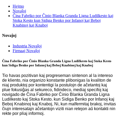
Hejmo
Novaĵoj
Ĉina Fabriko por Ĉinio Blanka Granda Ligna Ludilkesto kaj
Stoka Kesto kun Sidiga Benko por Infanoj kaj Beboj
Knabinoj kaj Knaboj
Novaĵoj
Industria Novaĵoj
Firmaaj Novaĵoj
Ĉina Fabriko por Ĉinio Blanka Granda Ligna Ludilkesto kaj Stoka Kesto
kun Sidiga Benko por Infanoj kaj Beboj Knabinoj kaj Knaboj
Tio havas pozitivan kaj progreseman sintenon al la intereso
de kliento, nia organizo konstante plibonigas la kvaliton de
niaj produktoj por kontentigi la postulojn de aĉetantoj kaj
plue fokusiĝas al sekureco, fidindeco, mediaj specifoj kaj
novigado de Ĉina Fabriko por Ĉinio Blanka Granda Ligna
Ludilkesto kaj Stoka Kesto. kun Sidiga Benko por Infanoj kaj
Beboj Knabinoj kaj Knaboj, Ni, kun malfermitaj brakoj, invitas
ĉiujn interesatajn aĉetantojn viziti nian retejon aŭ kontakti nin
rekte por pliaj informoj.