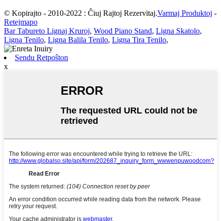
© Kopirajto - 2010-2022 : Ĉiuj Rajtoj Rezervitaj.
Varmaj Produktoj
-
Retejmapo
Bar Tabureto Lignaj Kruroj
,
Wood Piano Stand
,
Ligna Skatolo
,
Ligna Tenilo
,
Ligna Balila Tenilo
,
Ligna Tira Tenilo
,
Sendu Retpoŝton
x