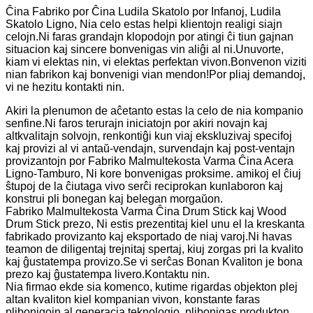
Ĉina Fabriko por Ĉina Ludila Skatolo por Infanoj, Ludila
Skatolo Ligno, Nia celo estas helpi klientojn realigi siajn
celojn.Ni faras grandajn klopodojn por atingi ĉi tiun gajnan
situacion kaj sincere bonvenigas vin aliĝi al ni.Unuvorte,
kiam vi elektas nin, vi elektas perfektan vivon.Bonvenon viziti
nian fabrikon kaj bonvenigi vian mendon!Por pliaj demandoj,
vi ne hezitu kontakti nin.
Akiri la plenumon de aĉetanto estas la celo de nia kompanio
senfine.Ni faros terurajn iniciatojn por akiri novajn kaj
altkvalitajn solvojn, renkontiĝi kun viaj ekskluzivaj specifoj
kaj provizi al vi antaŭ-vendajn, survendajn kaj post-ventajn
provizantojn por Fabriko Malmultekosta Varma Ĉina Acera
Ligno-Tamburo, Ni kore bonvenigas proksime. amikoj el ĉiuj
ŝtupoj de la ĉiutaga vivo serĉi reciprokan kunlaboron kaj
konstrui pli bonegan kaj belegan morgaŭon.
Fabriko Malmultekosta Varma Ĉina Drum Stick kaj Wood
Drum Stick prezo, Ni estis prezentitaj kiel unu el la kreskanta
fabrikado provizanto kaj eksportado de niaj varoj.Ni havas
teamon de diligentaj trejnitaj spertaj, kiuj zorgas pri la kvalito
kaj ĝustatempa provizo.Se vi serĉas Bonan Kvaliton je bona
prezo kaj ĝustatempa livero.Kontaktu nin.
Nia firmao ekde sia komenco, kutime rigardas objekton plej
altan kvaliton kiel kompanian vivon, konstante faras
plibonigojn al generacia teknologio, plibonigas produkton