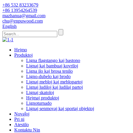
+86 532 83233679
+86 13954264539
mazhanua@gmail.com
chu@enpuwood.com
English
Hejmo
Produktoj
Ligna flagstango kaj bastono
Lignaj kaj bambuaj kovriloj
Ligna ilo kaj brosa tenilo
Ligno-dubelo kaj brodo
Lignaj mebloj kaj meblopartoj
Lignaj ludiloj kaj ludilaj partoj
Lignaj skatoloj
Hejmaj produktoj
Lignoturnado
Lignaj senmovaj kaj sportaj objektoj
Novaĵoj
Pri ni
Atestilo
Kontaktu Nin