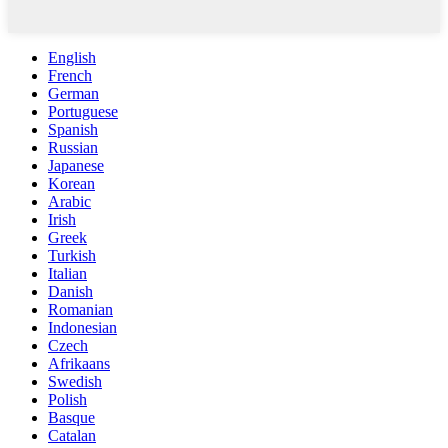
English
French
German
Portuguese
Spanish
Russian
Japanese
Korean
Arabic
Irish
Greek
Turkish
Italian
Danish
Romanian
Indonesian
Czech
Afrikaans
Swedish
Polish
Basque
Catalan