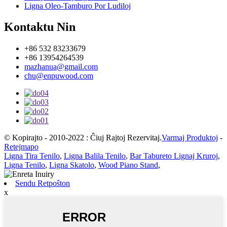
Ligna Oleo-Tamburo Por Ludiloj
Kontaktu Nin
+86 532 83233679
+86 13954264539
mazhanua@gmail.com
chu@enpuwood.com
© Kopirajto - 2010-2022 : Ĉiuj Rajtoj Rezervitaj.
Varmaj Produktoj
-
Retejmapo
Ligna Tira Tenilo
,
Ligna Balila Tenilo
,
Bar Tabureto Lignaj Kruroj
,
Ligna Tenilo
,
Ligna Skatolo
,
Wood Piano Stand
,
Sendu Retpoŝton
x