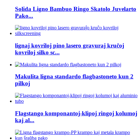
Solida Ligno Bambuo Ringo Skatolo Juvelarto
Pako...
lignaj kovriloj pino lasero gravuraj kruĉoj
kovriloj silko sc...
Makulita ligna standardo flagbastoneto kun 2
pilkoj
Flagstango komponantoj-klipoj ringoj kolumoj
kaj al...