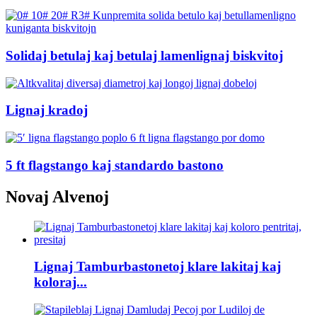
Solidaj betulaj kaj betulaj lamenlignaj biskvitoj
Lignaj kradoj
5 ft flagstango kaj standardo bastono
Novaj Alvenoj
Lignaj Tamburbastonetoj klare lakitaj kaj
koloraj...