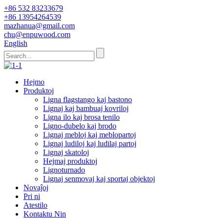
+86 532 83233679
+86 13954264539
mazhanua@gmail.com
chu@enpuwood.com
English
Hejmo
Produktoj
Ligna flagstango kaj bastono
Lignaj kaj bambuaj kovriloj
Ligna ilo kaj brosa tenilo
Ligno-dubelo kaj brodo
Lignaj mebloj kaj meblopartoj
Lignaj ludiloj kaj ludilaj partoj
Lignaj skatoloj
Hejmaj produktoj
Lignoturnado
Lignaj senmovaj kaj sportaj objektoj
Novaĵoj
Pri ni
Atestilo
Kontaktu Nin