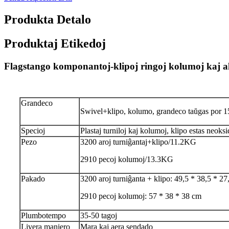
Produkta Detalo
Produktaj Etikedoj
Flagstango komponantoj-klipoj ringoj kolumoj kaj a
Grandeco
Swivel+klipo, kolumo, grandeco taŭgas por 1
Specioj
Plastaj turniloj kaj kolumoj, klipo estas neoksi
Pezo
3200 aroj turniĝantaj+klipo/11.2KG
2910 pecoj kolumoj/13.3KG
Pakado
3200 aroj turniĝanta + klipo: 49,5 * 38,5 * 2
2910 pecoj kolumoj: 57 * 38 * 38 cm
Plumbotempo
35-50 tagoj
Livera maniero
Mara kaj aera sendado