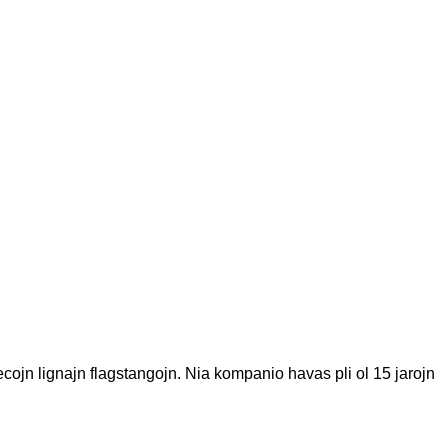
ndecojn lignajn flagstangojn. Nia kompanio havas pli ol 15 jarojn