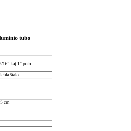
luminio tubo
5/16” kaj 1” polo
debla ŝtalo
7,5 cm