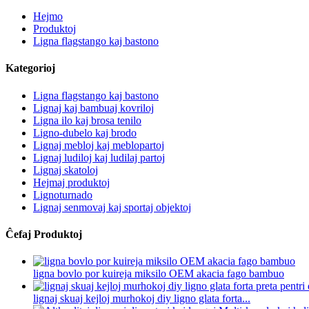
Hejmo
Produktoj
Ligna flagstango kaj bastono
Kategorioj
Ligna flagstango kaj bastono
Lignaj kaj bambuaj kovriloj
Ligna ilo kaj brosa tenilo
Ligno-dubelo kaj brodo
Lignaj mebloj kaj meblopartoj
Lignaj ludiloj kaj ludilaj partoj
Lignaj skatoloj
Hejmaj produktoj
Lignoturnado
Lignaj senmovaj kaj sportaj objektoj
Ĉefaj Produktoj
ligna bovlo por kuireja miksilo OEM akacia fago bambuo
lignaj skuaj kejloj murhokoj diy ligno glata forta...