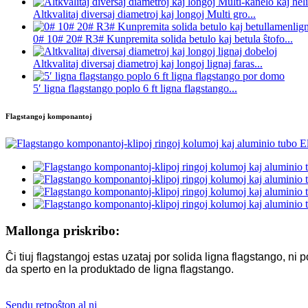
Altkvalitaj diversaj diametroj kaj longoj Multi gro...
0# 10# 20# R3# Kunpremita solida betulo kaj betula ŝtofo...
Altkvalitaj diversaj diametroj kaj longoj lignaj faras...
5′ ligna flagstango poplo 6 ft ligna flagstango...
Flagstangoj komponantoj
Mallonga priskribo:
Ĉi tiuj flagstangoj estas uzataj por solida ligna flagstango, ni
da sperto en la produktado de ligna flagstango.
Sendu retpoŝton al ni