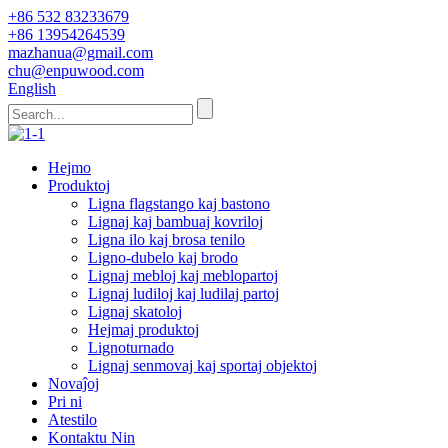
+86 532 83233679
+86 13954264539
mazhanua@gmail.com
chu@enpuwood.com
English
Hejmo
Produktoj
Ligna flagstango kaj bastono
Lignaj kaj bambuaj kovriloj
Ligna ilo kaj brosa tenilo
Ligno-dubelo kaj brodo
Lignaj mebloj kaj meblopartoj
Lignaj ludiloj kaj ludilaj partoj
Lignaj skatoloj
Hejmaj produktoj
Lignoturnado
Lignaj senmovaj kaj sportaj objektoj
Novaĵoj
Pri ni
Atestilo
Kontaktu Nin