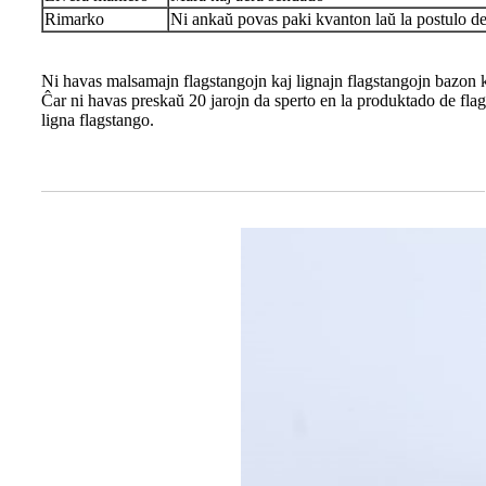
Rimarko
Ni ankaŭ povas paki kvanton laŭ la postulo de
Ni havas malsamajn flagstangojn kaj lignajn flagstangojn bazon k
Ĉar ni havas preskaŭ 20 jarojn da sperto en la produktado de fla
ligna flagstango.